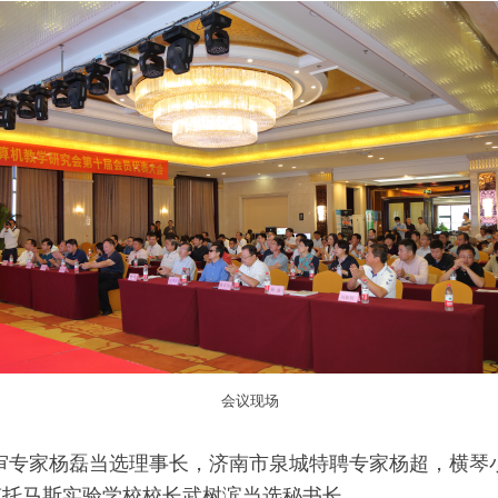
会议现场
家杨磊当选理事长，济南市泉城特聘专家杨超，横琴小
南托马斯实验学校校长武树滨当选秘书长。